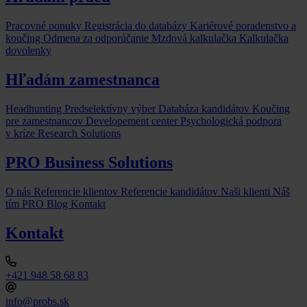
Pracovné ponuky
Registrácia do databázy
Kariérové poradenstvo a
koučing
Odmena za odporúčanie
Mzdová kalkulačka
Kalkulačka
dovolenky
Hľadám zamestnanca
Headhunting
Predselektívny výber
Databáza kandidátov
Koučing
pre zamestnancov
Developement center
Psychologická podpora
v kríze
Research Solutions
PRO Business Solutions
O nás
Referencie klientov
Referencie kandidátov
Naši klienti
Náš
tím
PRO Blog
Kontakt
Kontakt
+421 948 58 68 83
info@probs.sk