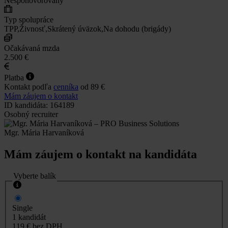
Nespohovorovaný
Typ spolupráce
TPP,Živnosť,Skrátený úväzok,Na dohodu (brigády)
Očakávaná mzda
2.500 €
Platba
Kontakt podľa
cenníka
od 89 €
Mám záujem o kontakt
ID kandidáta: 164189
Osobný recruiter
Mgr. Mária Harvaníková
Mám záujem o kontakt na kandidáta
Vyberte balík
Single
1 kandidát
119 €
bez DPH