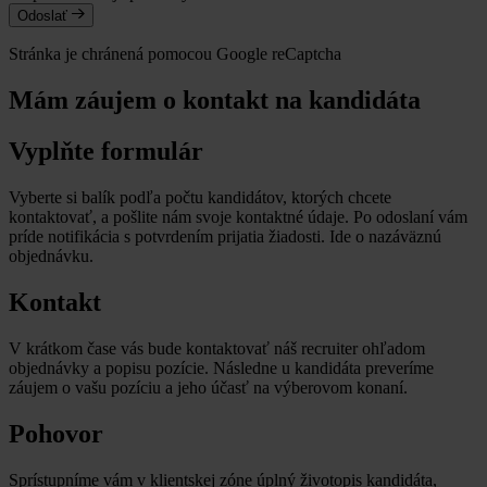
Odoslať
Stránka je chránená pomocou Google reCaptcha
Mám záujem o kontakt na kandidáta
Vyplňte formulár
Vyberte si balík podľa počtu kandidátov, ktorých chcete
kontaktovať, a pošlite nám svoje kontaktné údaje. Po odoslaní vám
príde notifikácia s potvrdením prijatia žiadosti. Ide o nazáväznú
objednávku.
Kontakt
V krátkom čase vás bude kontaktovať náš recruiter ohľadom
objednávky a popisu pozície. Následne u kandidáta preveríme
záujem o vašu pozíciu a jeho účasť na výberovom konaní.
Pohovor
Sprístupníme vám v klientskej zóne úplný životopis kandidáta,