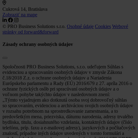
Cukrová 14, Bratislava
Zobraziť na mape
© PRO Business Solutions s.r.o.
Osobné údaje
Cookies
Webové
stránky od forward&forward
Zásady ochrany osobných údajov
Spoločnosti PRO Business Solutions, s.r.o. udeľujem Súhlas s
evidenciou a spracovaním osobných údajov v zmysle Zákona
č.18/2018 Z.z. o ochrane osobných údajov a Nariadenia
Európskeho parlamentu a Rady (EÚ) 2016/679 z 27. apríla 2016 o
ochrane fyzických osôb pri spracúvaní osobných údajov a o
voľnom pohybe takýchto údajov v nasledovnom znení:
„Týmto vyjadrujem ako dotknutá osoba svoj dobrovoľný súhlas
so spracovaním, evidenciou a archiváciou svojich osobných údajov
v rozsahu potrebnom na sprostredkovanie zamestnania, a to
predovšetkým mena, priezviska, dátumu narodenia, adresy trvalého
bydliska, titulu, dosiahnutého vzdelania, kontaktných údajov (číslo
telefónu, príp. faxu a e-mailovej adresy), jazykových a počítačových
znalostí, prípadne iných údajov uvedených v tomto formulári a