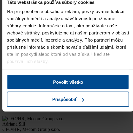
Táto webstránka používa súbory cookies
Lucia Machová
Head of HR, Camfil s.r.o.
Na prispôsobenie obsahu a reklám, poskytovanie funkcií
sociálnych médií a analýzu návštevnosti používame
,,Napriek zložitej situácii na trhu práce ste nám dokázali ponúknuť,
z môjho pohľadu, vysoko kvalitných uchádzačov. Aj keď
súbory cookie. Informácie o tom, ako používate naše
vynaložená snaha obsadiť pozíciu neskončila poz…
Viac
webové stránky, poskytujeme aj našim partnerom v oblasti
sociálnych médií, inzercie a analýzy. Títo partneri môžu
Úspešne obsadené pozície:
Purchasing specialist
príslušné informácie skombinovať s ďalšími údajmi, ktoré
ste im poskytli alebo ktoré od vás získali, keď ste
používali ich služby.
Jana Halašová
HR Manager, Nobel Automotive Slovakia s.r.o.
"Spolupráca s personálnou agentúrou PRO Business Solutions nám
Povoliť všetko
ako firme a mne ako človeku zodpovednému za financie a HR
ukázala aj to, "ako" sa to ma robiť. Prístup PROBS je osob…
Viac
Úspešne obsadené pozície:
Prispôsobiť
Field Sales Manager, Area Sales Manager FMCG, Key Account
Manager, Obchodný zást…
Adriana Sill
CFO/HR, Mecom Group s.r.o.