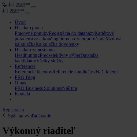
Úvod
Hľadám prácu
Pracovné ponuky
Registrácia do databázy
Kariérové
poradenstvo a koučing
Odmena za odporúčanie
Mzdová
kalkulačka
Kalkulačka dovolenky
Hľadám zamestnanca
Headhunting
Predselektívny výber
Databáza
kandidátov
Všetky služby
Referencie
Referencie klientov
Referencie kandidátov
Naši klienti
PRO Blog
O nás
PRO Business Solutions
Náš tím
Kontakt
Registrácia
Späť na vyhľadávanie
Výkonný riaditeľ