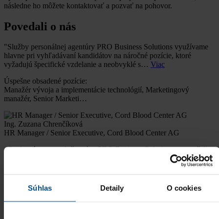
následne ho môžete kontaktovať a pozvať na pohovor.
Povedali o nás
"Služby personálnej agentúry PRO Business Solutions využívame
hlavne pri vyhľadávaní kandidátov na náročné pozície, ktoré
vyžadujú špecifické vzdelanie a neobvyklé s…
Viac
Úspešne obsadené pozície:
Manažér vývoja a implementácie technológií, Marketingový
manažér, Senior Marketi…
Ing. Zuzana Chrenčíková
HR Manager / Senior Executive, Cord Blood Center AG
,,Spoluprácu so spoločnosťou PRO Business Solutions sme začali
na základe odporúčania a musím priznať, že všetky superlatívy sa
potvrdili, ba dokonca predčili n…
Viac
Úspešne obsadené pozície:
Súhlas
Detaily
O cookies
Sales Engineer, Project Support, Technicko - obchodný zástupca,
CAD junior, Fina…