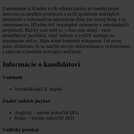
Zamestnanie si hľadám kvôli reštartu kariéry po menšej pauze
strávenej na menších projektoch a kvôli uplatneniu doterajších
skúseností a vedomostí na odovzdanie ďalej pre rozvoj firmy a jej
zamestnancov. Hľadám tiež zmysluplné uplatnenie v zmysluplných
projektoch. Rád by som robil to, v čom som dobrý - viem
identifikovať poroblém, nájsť riešenie a vytýčiť stratégiu na
dosiahnutie cieľov. Mám dobré leaderské schopnosti. Od novej
práce očakávam, že sa naučím novým skúsenostiam a vedomostiam
a zároveň si posilním jestvujúce zručnosti.
Informácie o kandidátovi
Vzdelanie
Vysokoškolské II. stupňa
Znaloť cudzích jazykov
Anglicky – mierne pokročilý (B1)
Rusky – stredne pokročilý (B2)
Vodičský preukaz