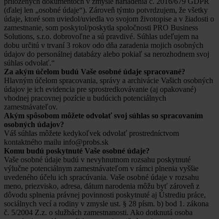
priložených dokumentoch v zmysle nariadenia č. 2016/679 GDPR
(ďalej len „osobné údaje“). Zároveň týmto potvrdzujem, že všetky
údaje, ktoré som uviedol/uviedla vo svojom životopise a v žiadosti o
zamestnanie, som poskytol/poskytla spoločnosti PRO Business
Solutions, s.r.o. dobrovoľne a sú pravdivé. Súhlas udeľujem na
dobu určitú v trvaní 3 rokov odo dňa zaradenia mojich osobných
údajov do personálnej databázy alebo pokiaľ sa nerozhodnem svoj
súhlas odvolať.“
Za akým účelom budú Vaše osobné údaje spracované?
Hlavným účelom spracovania, správy a archivácie Vašich osobných
údajov je ich evidencia pre sprostredkovávanie (aj opakované)
vhodnej pracovnej pozície u budúcich potenciálnych
zamestnávateľov.
Akým spôsobom môžete odvolať svoj súhlas so spracovaním
osobných údajov?
Váš súhlas môžete kedykoľvek odvolať prostredníctvom
kontaktného mailu info@probs.sk
Komu budú poskytnuté Vaše osobné údaje?
Vaše osobné údaje budú v nevyhnutnom rozsahu poskytnuté
výlučne potenciálnym zamestnávateľom v rámci plnenia vyššie
uvedeného účelu ich spracúvania. Vaše osobné údaje v rozsahu
meno, priezvisko, adresa, dátum narodenia môžu byť zároveň z
dôvodu splnenia právnej povinnosti poskytnuté aj Ústrediu práce,
sociálnych vecí a rodiny v zmysle ust. § 28 písm. b) bod 1. zákona
č. 5/2004 Z.z. o službách zamestnanosti. Ako dotknutá osoba