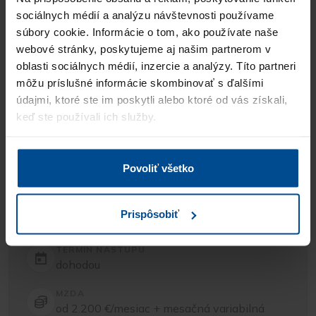
Pre koho budete pracovať?
sociálnych médií a analýzu návštevnosti používame
súbory cookie. Informácie o tom, ako používate naše
Našim klientom je úspešná stabilná spoločnosť
webové stránky, poskytujeme aj našim partnerom v
oblasti sociálnych médií, inzercie a analýzy. Títo partneri
pôsobiaca v oblasti obchodu a poskytovania
môžu príslušné informácie skombinovať s ďalšími
služieb.
údajmi, ktoré ste im poskytli alebo ktoré od vás získali,
keď ste používali ich služby.
LOKALITA
Povoliť všetko
okres Košice
PRACOVNÝ POMER
Prispôsobiť
Plný úväzok
TERMÍN NÁSTUPU
dohodou
MZDA
od 2.200 €/mesiac + mesačná variabilná