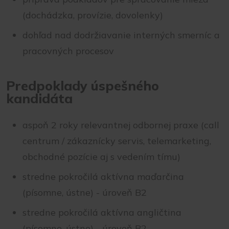
(dochádzka, provízie, dovolenky)
dohľad nad dodržiavanie interných smerníc a
pracovných procesov
Predpoklady úspešného
kandidáta
aspoň 2 roky relevantnej odbornej praxe (call
centrum / zákaznícky servis, telemarketing,
obchodné pozície aj s vedením tímu)
stredne pokročilá aktívna maďarčina
(písomne, ústne) - úroveň B2
stredne pokročilá aktívna angličtina
(písomne, ústne) - úroveň B2