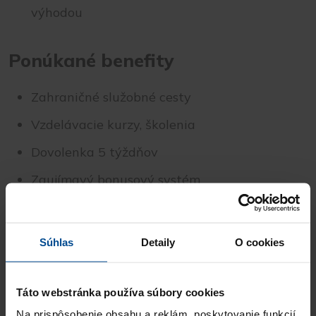
výhodou
Ponúkané benefity
Zahraničné služobné cesty
Vzdelávacie kurzy, školenia
Dovolenka 5 týždňov
Zaujímavý bonusový systém
Zdravotné voľno
Možnosť občasného home office na základe
Súhlas
Detaily
O cookies
dohody
Flexibilný začiatok/koniec pracovnej doby
Táto webstránka používa súbory cookies
Na prispôsobenie obsahu a reklám, poskytovanie funkcií