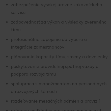
zabezpečenie vysokej úrovne zákazníckeho
servisu
zodpovednosť za výkon a výsledky zvereného
tímu
profesionálne zapojenie do výberu a
integrácie zamestnancov
plánovanie kapacity tímu, smeny a dovolenky
poskytovanie pravidelnej spätnej väzby a
podpora rozvoja tímu
spolupráca s manažmentom na personálnych
a rozvojových témach
rozdeľovanie mesačných odmien a provízií
príprava podkladov pre spracovanie miezd